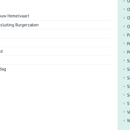
O
O
ouw Hemelvaart
O
 sluiting Burgerzaken
O
P
P
nd
P
S
dag
S
S
S
S
S
V
W