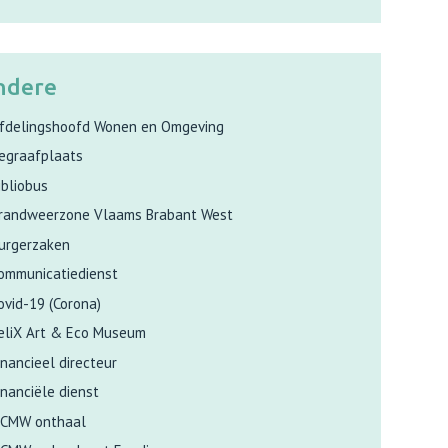
ndere
fdelingshoofd Wonen en Omgeving
egraafplaats
ibliobus
randweerzone Vlaams Brabant West
urgerzaken
ommunicatiedienst
ovid-19 (Corona)
eliX Art & Eco Museum
inancieel directeur
inanciële dienst
CMW onthaal