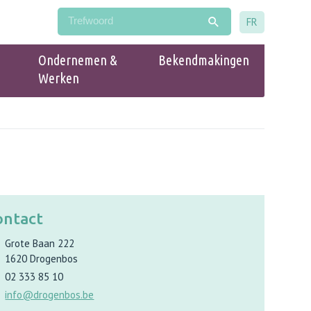
FR
Ondernemen &
Bekendmakingen
Werken
Populair
Handelsgids Drogenbos
ontact
Grote Baan 222
1620
Drogenbos
02 333 85 10
info@drogenbos.be