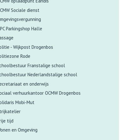
CMW oplaadpunt Eandis
CMW Sociale dienst
mgevingsvergunning
PC Parkingshop Halle
assage
olitie - Wijkpost Drogenbos
olitiezone Rode
choolbestuur Franstalige school
choolbestuur Nederlandstalige school
ecretariaat en onderwijs
ociaal verhuurkantoor OCMW Drogenbos
olidaris Mobi-Mut
trijkatelier
rije tijd
onen en Omgeving