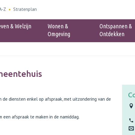
A-Z
Stratenplan
even & Welzijn
Wonen &
Ontspannen &
Omgeving
Ontdekken
Populair
n dienst Wonen &
Verenigingen
meentehuis
Cinéclub
id - Blauwe zone
nder
C
en vuilniszakken
 diensten enkel op afspraak, met uitzondering van de
elzijn
hoornaars melden
 om een afspraak te maken in de namiddag.