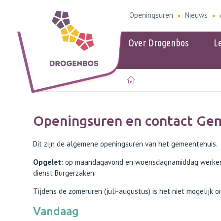
Openingsuren
Nieuws
Over Drogenbos
L
Populair
Populair
eID
Openingsure
Openingsuren en contact Ge
Omgeving
Kids-ID
Parkeerbele
Dit zijn de algemene openingsuren van het gemeentehuis.
Ophaalkale
Verkooppunt
Opgelet:
op maandagavond en woensdagnamiddag werken de
Gids dierenw
dienst Burgerzaken.
Aziatische 
Tijdens de zomeruren (juli-augustus) is het niet mogelijk
Vandaag