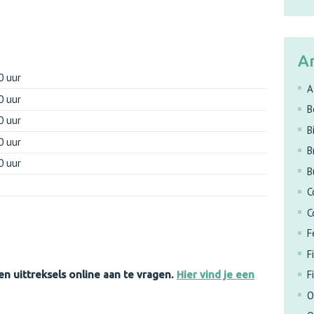
A
0 uur
A
0 uur
B
0 uur
B
0 uur
B
0 uur
B
C
C
F
F
F
n uittreksels online aan te vragen.
Hier vind je een
O