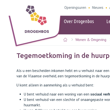
Openingsuren
Nieuws
Over Drogenbos
L
Wonen & Omgeving
Populair
Populair
eID
Openingsure
Tegemoetkoming in de huurpr
Omgeving
Kids-ID
Parkeerbele
Als u een bescheiden inkomen hebt en u verhuist naar een 
Ophaalkale
van de Vlaamse overheid, een tegemoetkoming in de huurpr
Verkooppunt
Gids dierenw
U komt alleen in aanmerking als u verhuisd bent:
Aziatische 
U bent verhuisd naar een woning van een
sociaal ver
U bent verhuisd van een slechte of onaangepaste wo
huurmarkt.