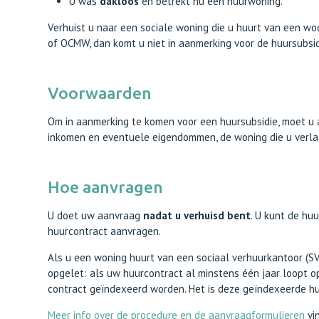
U was
dakloos
en betrekt nu een huurwoning.
Verhuist u naar een sociale woning die u huurt van een w
of OCMW, dan komt u niet in aanmerking voor de huursubsid
Voorwaarden
Om in aanmerking te komen voor een huursubsidie, moet u
inkomen en eventuele eigendommen, de woning die u verla
Hoe aanvragen
U doet uw aanvraag
nadat u verhuisd bent
. U kunt de hu
huurcontract aanvragen.
Als u een woning huurt van een sociaal verhuurkantoor (S
opgelet: als uw huurcontract al minstens één jaar loopt op
contract geïndexeerd worden. Het is deze geïndexeerde hu
Meer info over de procedure en de aanvraagformulieren
vi