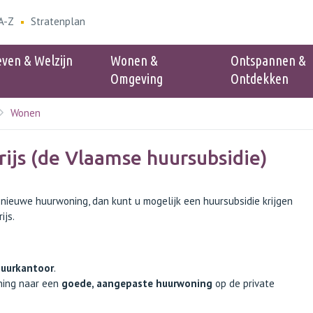
A-Z
Stratenplan
even & Welzijn
Wonen &
Ontspannen &
Omgeving
Ontdekken
Wonen
Populair
n dienst Wonen &
Verenigingen
ijs (de Vlaamse huursubsidie)
Cinéclub
id - Blauwe zone
nieuwe huurwoning, dan kunt u mogelijk een huursubsidie krijgen
nder
ijs.
en vuilniszakken
elzijn
hoornaars melden
huurkantoor
.
ning naar een
goede, aangepaste huurwoning
op de private