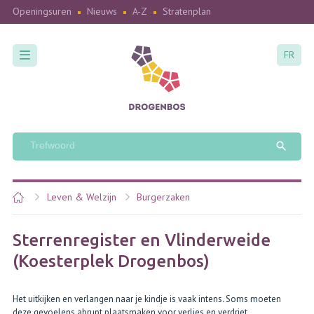
Openingsuren
Nieuws
A-Z
Stratenplan
FR
Leven & Welzijn
Burgerzaken
Sterrenregister en Vlinderweide
(Koesterplek Drogenbos)
Het uitkijken en verlangen naar je kindje is vaak intens. Soms moeten
deze gevoelens abrupt plaatsmaken voor verlies en verdriet.