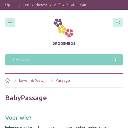
Openingsuren
Nieuws
A-Z
Stratenplan
FR
Leven & Welzijn
Passage
BabyPassage
Voor wie?
Iedereen is welkom: kinderen, ouders, grootouders, andere opvoeders, ...