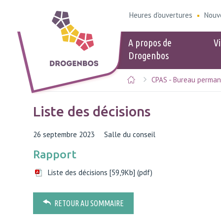
Heures d'ouvertures
Nouv
A propos de
Vi
Drogenbos
CPAS - Bureau perma
Populaire
Populair
eID
Heures d'ou
Liste des décisions
Logement &
Kids-ID
Stationneme
26 septembre 2023
Salle du conseil
Calendrier d
Rapport
sélectives
Points de ve
Liste des décisions [59,9Kb] (pdf)
Guide du bie
Signaler des
RETOUR AU SOMMAIRE