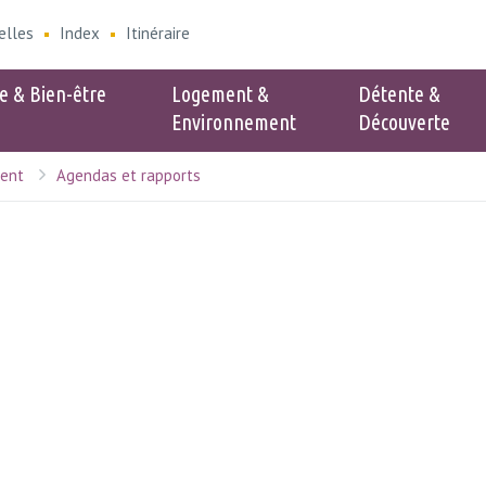
elles
Index
Itinéraire
e & Bien-être
Logement &
Détente &
Environnement
Découverte
nent
Agendas et rapports
e
Populaire
verture Service
Associations
 Environnement
Cinéclub
nt - Zone bleue
es collectes
nte sac poubelles
n-être animal
 frelons asiatique