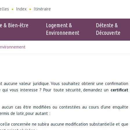
elles
Index
Itinéraire
e & Bien-être
Logement &
Détente &
Environnement
Découverte
Environnement
e
Populaire
verture Service
Associations
 Environnement
Cinéclub
nt - Zone bleue
nt aucune valeur juridique. Vous souhaitez obtenir une confirmation
es collectes
e qui vous interesse ? Pour toute sécurité, demandez un
certificat
nte sac poubelles
n-être animal
en aucun cas être modifiées ou contestées au cours d'une enquête
 frelons asiatique
ermis de lotir, pour autant :
arcelle concernée ne subira aucune modification substantielle et que