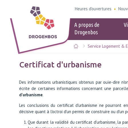
Heures d'ouvertures
Nouv
A propos de
Vi
Drogenbos
Service Logement & 
Populaire
Populair
eID
Heures d'ou
Certificat d'urbanisme
Logement &
Kids-ID
Stationneme
Des informations urbanistiques obtenus par ouïe-dire n'o
Calendrier d
écrite de certaines informations concernant une parcell
sélectives
d'urbanisme
.
Points de ve
Guide du bie
Les conclusions du certificat d'urbanisme ne pourront 
Signaler des
décisive quant à l'octroi d'un permis de construire ou d'un p
Que durant la validité du certificat d'urbanisme, la p