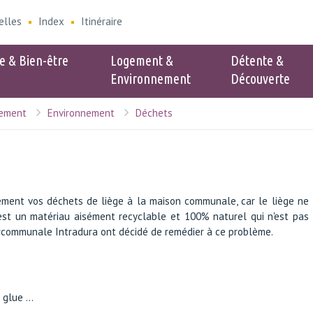
elles
Index
Itinéraire
e & Bien-être
Logement &
Détente &
Environnement
Découverte
nement
Environnement
Déchets
e
Populaire
verture Service
Associations
 Environnement
Cinéclub
nt - Zone bleue
ement vos déchets de liège à la maison communale, car le liège ne
es collectes
est un matériau aisément recyclable et 100% naturel qui n'est pas
rcommunale Intradura ont décidé de remédier à ce problème.
nte sac poubelles
n-être animal
 frelons asiatique
glue ...