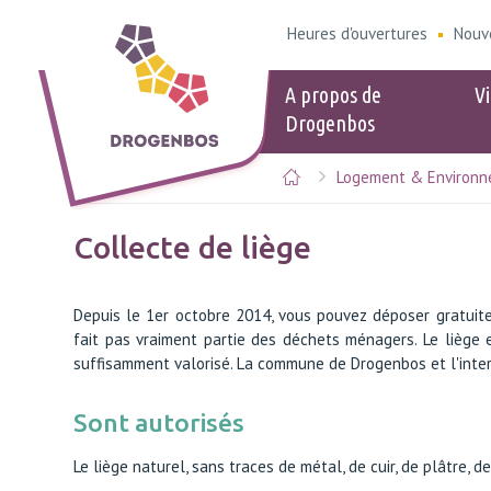
Heures d'ouvertures
Nouv
A propos de
Vi
Drogenbos
Logement & Environ
Populaire
Populair
eID
Heures d'ou
Collecte de liège
Logement &
Kids-ID
Stationneme
Depuis le 1er octobre 2014, vous pouvez déposer gratuit
Calendrier d
fait pas vraiment partie des déchets ménagers. Le liège 
sélectives
suffisamment valorisé. La commune de Drogenbos et l'inte
Points de ve
Guide du bie
Sont autorisés
Signaler des
Le liège naturel, sans traces de métal, de cuir, de plâtre, de 