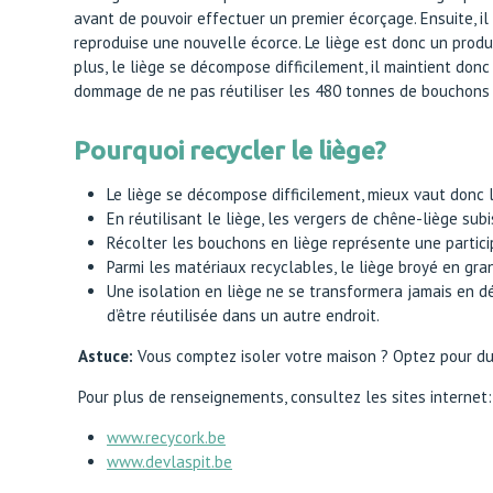
avant de pouvoir effectuer un premier écorçage. Ensuite, i
reproduise une nouvelle écorce. Le liège est donc un produ
plus, le liège se décompose difficilement, il maintient donc
dommage de ne pas réutiliser les 480 tonnes de bouchons 
Pourquoi recycler le liège?
Le liège se décompose difficilement, mieux vaut donc le
En réutilisant le liège, les vergers de chêne-liège su
Récolter les bouchons en liège représente une partici
Parmi les matériaux recyclables, le liège broyé en gr
Une isolation en liège ne se transformera jamais en d
d’être réutilisée dans un autre endroit.
Astuce:
Vous comptez isoler votre maison ? Optez pour du 
Pour plus de renseignements, consultez les sites internet:
www.recycork.be
www.devlaspit.be