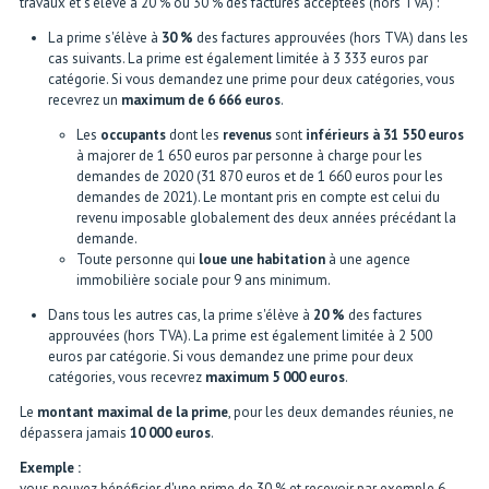
travaux et s'élève à 20 % ou 30 % des factures acceptées (hors TVA) :
La prime s'élève à
30 %
des factures approuvées (hors TVA) dans les
cas suivants. La prime est également limitée à 3 333 euros par
catégorie. Si vous demandez une prime pour deux catégories, vous
recevrez un
maximum de 6 666 euros
.
Les
occupants
dont les
revenus
sont
inférieurs à 31 550 euros
à majorer de 1 650 euros par personne à charge pour les
demandes de 2020 (31 870 euros et de 1 660 euros pour les
demandes de 2021). Le montant pris en compte est celui du
revenu imposable globalement des deux années précédant la
demande.
Toute personne qui
loue une habitation
à une agence
immobilière sociale pour 9 ans minimum.
Dans tous les autres cas, la prime s'élève à
20 %
des factures
approuvées (hors TVA). La prime est également limitée à 2 500
euros par catégorie. Si vous demandez une prime pour deux
catégories, vous recevrez
maximum 5 000 euros
.
Le
montant maximal de la prime
, pour les deux demandes réunies, ne
dépassera jamais
10 000 euros
.
Exemple :
vous pouvez bénéficier d'une prime de 30 % et recevoir par exemple 6