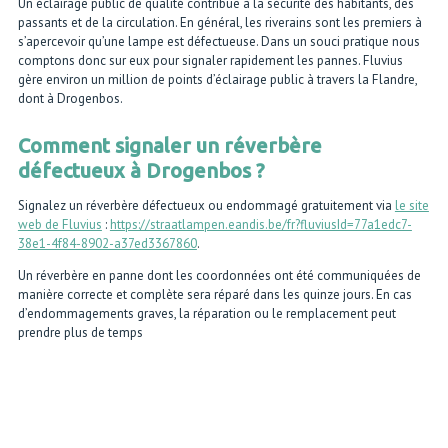
Un éclairage public de qualité contribue à la sécurité des habitants, des
passants et de la circulation. En général, les riverains sont les premiers à
s’apercevoir qu’une lampe est défectueuse. Dans un souci pratique nous
comptons donc sur eux pour signaler rapidement les pannes. Fluvius
gère environ un million de points d’éclairage public à travers la Flandre,
dont à Drogenbos.
Comment signaler un réverbère
défectueux à Drogenbos ?
Signalez un réverbère défectueux ou endommagé gratuitement via
le site
web de Fluvius
:
https://straatlampen.eandis.be/fr?fluviusId=77a1edc7-
38e1-4f84-8902-a37ed3367860
.
Un réverbère en panne dont les coordonnées ont été communiquées de
manière correcte et complète sera réparé dans les quinze jours. En cas
d’endommagements graves, la réparation ou le remplacement peut
prendre plus de temps