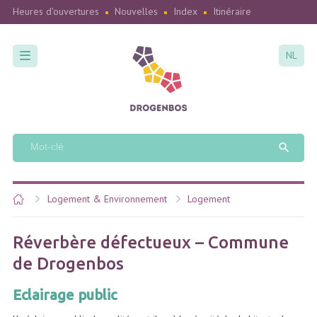
Heures d'ouvertures
Nouvelles
Index
Itinéraire
NL
Logement & Environnement
Logement
Réverbère défectueux – Commune
de Drogenbos
Eclairage public