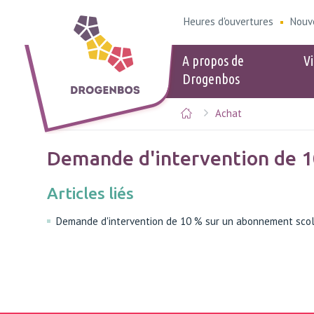
Heures d'ouvertures
Nouv
A propos de
Vi
Drogenbos
Achat
Populaire
Populair
eID
Heures d'ou
Demande d'intervention de 10
Logement &
Kids-ID
Stationneme
Articles liés
Calendrier d
sélectives
Demande d'intervention de 10 % sur un abonnement scol
Points de ve
Guide du bie
Signaler des