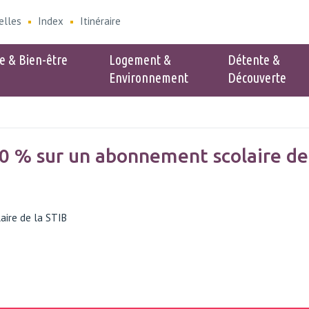
elles
Index
Itinéraire
e & Bien-être
Logement &
Détente &
Environnement
Découverte
e
Populaire
verture Service
Associations
 % sur un abonnement scolaire de 
 Environnement
Cinéclub
nt - Zone bleue
es collectes
aire de la STIB
nte sac poubelles
n-être animal
 frelons asiatique